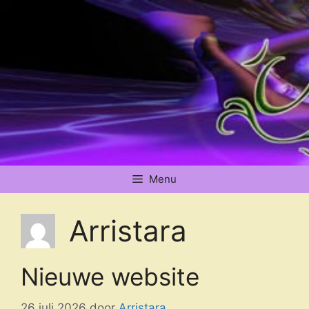
Ga
naar
de
inhoud
Menu
Arristara
Nieuwe website
26 juli 2026
door
Arristara