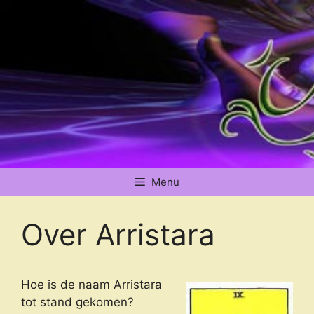
Ga
naar
de
inhoud
Menu
Over Arristara
Hoe is de naam Arristara
tot stand gekomen?